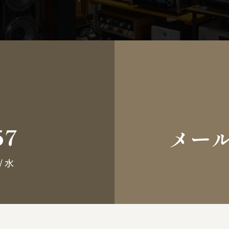
57
メー
/ 水