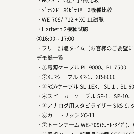
・RCAｹｰﾌﾞﾙ 松･竹･梅比較
・ｸﾞﾗｳﾝﾄﾞ･ｽﾀﾋﾞﾗｲｻﾞｰ2機種比較
・WE-709/-712 + XC-11試聴
・Harbeth 2機種試聴
③16:00～17:00
・フリー試聴タイム（お客様のご要望に
デモ機一覧
・①電源ケーブル PL-9000、PL-7500
・②XLRケーブル XR-1、XR-6000
・③RCAケーブル SL-1EX、 SL-1，SL-600
・④スピーカーケーブル SP-1、SP-10、S
・⑤アナログ用スタビライザー SRS-9､タ
・⑥カートリッジ XC-11
・⑦トーンアーム WE-709(ｼｮｰﾄ･ﾀｲﾌﾟ)、WE-