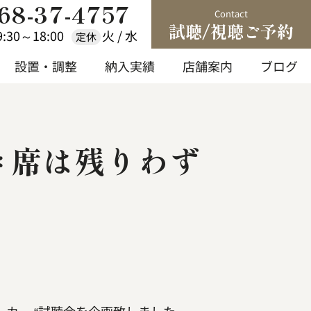
68-37-4757
Contact
試聴/視聴ご予約
9:30～18:00
火 / 水
定休
設置・調整
納入実績
店舗案内
ブログ
設置・調整
納入実績
店舗案内
ブログ
 ＊席は残りわず