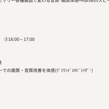
クセサリー各種製品で変わる音質･画質体感+Harbethス
 ③16:00～17:00
感
質・音質改善を体感(ｸﾞﾗｳﾝﾄﾞｽﾀﾋﾞﾗｲｻﾞｰ)