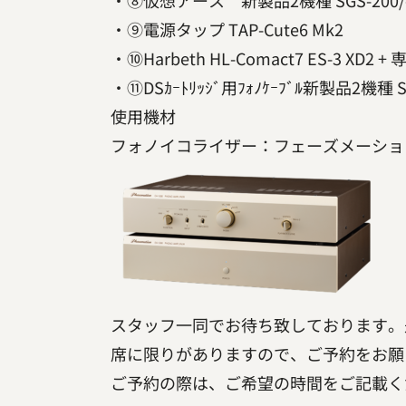
・⑧仮想アース 新製品2機種 SGS-200
・⑨電源タップ TAP-Cute6 Mk2
・⑩Harbeth HL-Comact7 ES-3 XD2 + 
・⑪DSｶｰﾄﾘｯｼﾞ用ﾌｫﾉｹｰﾌﾞﾙ新製品2機種 SCX-5
使用機材
フォノイコライザー：フェーズメーション製
スタッフ一同でお待ち致しております。
席に限りがありますので、ご予約をお願
ご予約の際は、ご希望の時間をご記載く